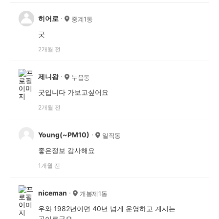
히어로
중계1동
굿
2개월 전
제니왕
누읍동
굿입니다 가보고싶어요
2개월 전
Young(~PM10)
일직동
좋은정보 감사해요
1개월 전
niceman
개봉제1동
우와 1982년이면 40년 넘게 운영하고 계시는
곳이로군요