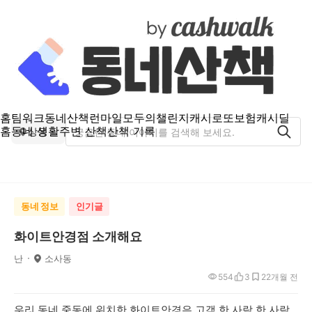
홈
팀워크
동네산책
런마일
모두의챌린지
캐시로또
보험
캐시딜
홈
동네 생활
주변 산책
산책 기록
상동
동네 정보
인기글
화이트안경점 소개해요
난
소사동
554
3
2
2개월 전
우리 동네 중동에 위치한 화이트안경은 고객 한 사람 한 사람