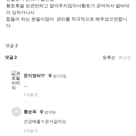
황토흑을 보관만하고 깔아주지않아서황토가 굳어저서 발바닥
이 상처가나서
힘들어 하는 분들이많아 관리를 적극적으로 해주셨으면합니
다
댓글 2
댓글
2
등록순
최신순
문지영씨♡
평리3동
ㅡ
3개월 전
황순옥
범박동
건강에좋ㅈ은거같아요
3개월 전