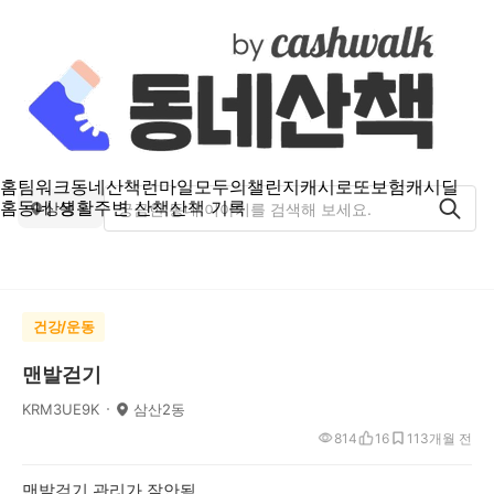
홈
팀워크
동네산책
런마일
모두의챌린지
캐시로또
보험
캐시딜
홈
동네 생활
주변 산책
산책 기록
상동
건강/운동
맨발걷기
KRM3UE9K
삼산2동
814
16
11
3개월 전
맨발걷기 관리가 잘안됨