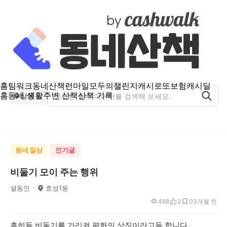
홈
팀워크
동네산책
런마일
모두의챌린지
캐시로또
보험
캐시딜
홈
동네 생활
주변 산책
산책 기록
상동
동네 일상
인기글
비둘기 모이 주는 행위
설동인
효성1동
468
2
0
3개월 전
흔히들 비둘기를 가리켜 평화의 상징이라고들 합니다.