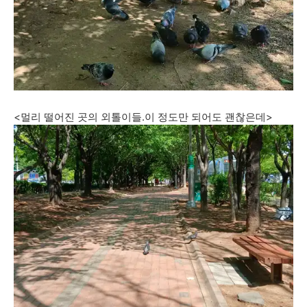
<멀리 떨어진 곳의 외톨이들.이 정도만 되어도 괜찮은데>