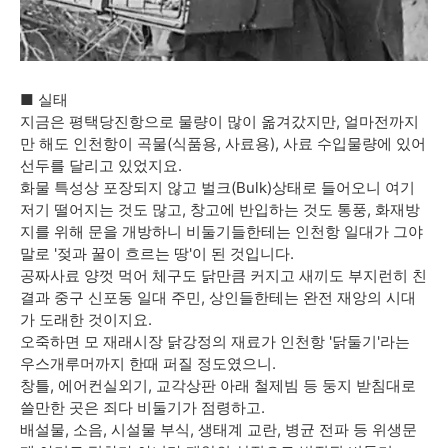
■ 실태
지금은 평택당진항으로 물량이 많이 옮겨갔지만, 얼마전까지
만 해도 인천항이 곡물(식품용, 사료용), 사료 수입물량에 있어
선두를 달리고 있었지요.
화물 특성상 포장되지 않고 벌크(Bulk)상태로 들어오니 여기
저기 떨어지는 것도 많고, 창고에 반입하는 것도 통풍, 화재방
지를 위해 문을 개방하니 비둘기들한테는 인천항 일대가 그야
말로 '젖과 꿀이 흐르는 땅'이 된 것입니다.
공짜사료 양껏 먹어 체구도 닭만큼 커지고 새끼도 부지런히 친
결과 중구 신포동 일대 주민, 상인들한테는 완전 재앙의 시대
가 도래한 것이지요.
오죽하면 모 재래시장 닭강정의 재료가 인천항 '닭둘기'라는
우스개루머까지 한때 퍼질 정도였으니.
창틀, 에어컨실외기, 교각상판 아래 철제빔 등 둥지 받침대로
쓸만한 곳은 죄다 비둘기가 점령하고.
배설물, 소음, 시설물 부식, 생태계 교란, 병균 전파 등 위생문