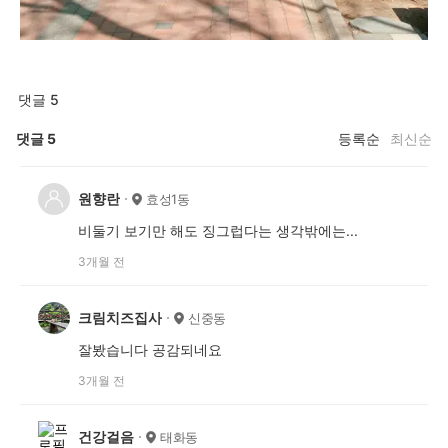
댓글 5
댓글
5
등록순
최신순
원향란
효성1동
비둘기 보기만 해도 징그럽다는 생각밖에는...
3개월 전
크림치즈집사
신중동
잘봤습니다 공감되네요
3개월 전
건강걸음
태화동