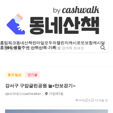
홈
팀워크
동네산책
런마일
모두의챌린지
캐시로또
보험
캐시딜
홈
동네 생활
주변 산책
산책 기록
상동
동네 일상
인기글
강서구 구암글린공원 늘•만보걷기~
sjk•(아녜스)cashwalker
가양제1동
406
5
1
3개월 전