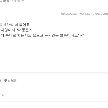
임학동
3개월 전
https://cashwalk.com/local/
동네산책 넘 좋아요
덥지않아서 딱 좋은거
와 수다로 힘든지도 모르고 두시간은 보통이네요*~*
숙
성복동
 전