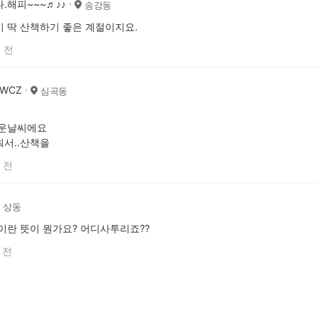
.해피~~~♬♪♪
송강동
 딱 산책하기 좋은 계절이지요.
 전
6WCZ
심곡동
더운날씨에요
워서..산책을
 전
상동
이란 뜻이 뭔가요? 어디사투리죠??
 전