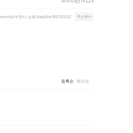
690
16
8
community/부천시-상동/dailylife/99752532
주소복사
등록순
최신순