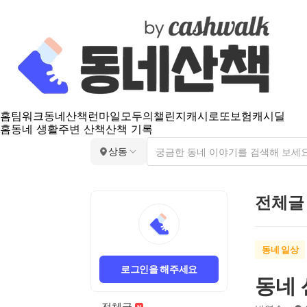
홈
팀워크
동네산책
런마일
모두의챌린지
캐시로또
보험
캐시딜
홈
동네 생활
주변 산책
산책 기록
상동
전체글
동네 일상
로그인을 해주세요
동네
전체글