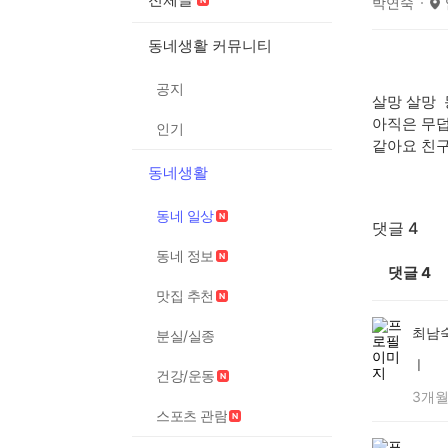
박연숙
동네생활 커뮤니티
공지
살망 살망 
아직은 무
인기
같아요 친구
동네생활
동네 일상
댓글 4
동네 정보
댓글
4
맛집 추천
최남
분실/실종
ㅣ
건강/운동
3개월
스포츠 관람