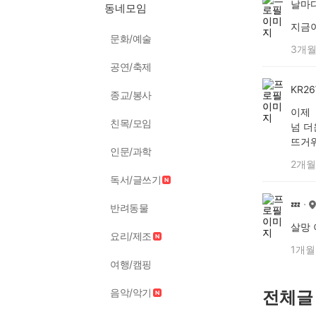
날마다
동네모임
지금이
문화/예술
3개월
공연/축제
KR2
종교/봉사
이제
친목/모임
넘 
뜨거
인문/과학
2개월
독서/글쓰기
💤
반려동물
살망 
요리/제조
1개월
여행/캠핑
음악/악기
전체글