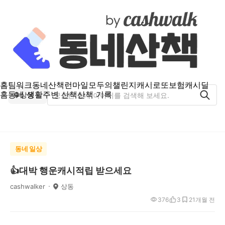
홈
팀워크
동네산책
런마일
모두의챌린지
캐시로또
보험
캐시딜
홈
동네 생활
주변 산책
산책 기록
상동
동네 일상
👍대박 행운캐시적립 받으세요
cashwalker
상동
376
3
2
1개월 전