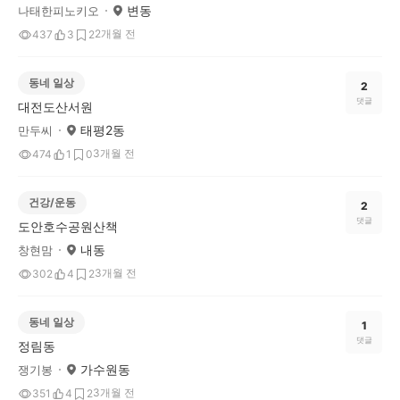
변동
나태한피노키오
2개월 전
437
3
2
동네 일상
2
댓글
대전도산서원
태평2동
만두씨
3개월 전
474
1
0
건강/운동
2
댓글
도안호수공원산책
내동
창현맘
3개월 전
302
4
2
동네 일상
1
댓글
정림동
가수원동
쟁기봉
3개월 전
351
4
2