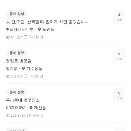
동네 일상
3
댓글
大 견,中견, 산책할 때 입마개 하면 좋겠습니다.
도안동
💖달려라 하니💖
3개월 전
168
2
1
동네 정보
2
댓글
정림동 벗꽃길
가수원동
쟁기봉
3개월 전
251
5
1
동네 정보
5
댓글
우리동네 벚꽃명소
계산동
KRZUX9W
3개월 전
223
8
1