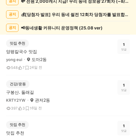
💸 전원 2,000캐시 지급! 우리 동네 정보왕 27회차 (~8/10)
공지
글
게
💰[당첨자 발표] 우리 동네 썰전 12회차 당첨자를 발표합니다!
공지
시
글
목
📢동네생활 커뮤니티 운영정책 (25.08 ver)
공지
록
맛집 추천
1
댓글
양평칼국수 맛집
도마2동
yong eui
4일 전
548
7
2
건강/운동
1
댓글
구봉산. 둘래길
관저2동
KRTY2YW
6일 전
397
3
1
맛집 추천
1
댓글
맛집 추천