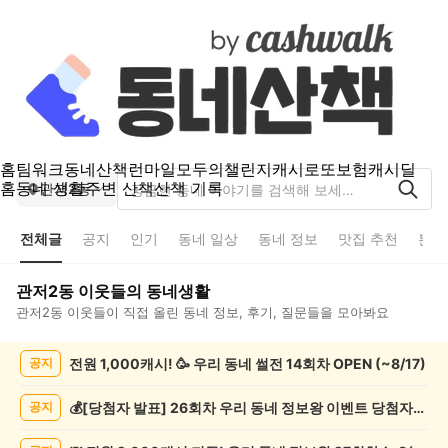
홈
팀워크
동네산책
런마일
모두의챌린지
캐시로또
보험
캐시딜
홈
동네 생활
주변 산책
산책 기록
관저2동
전체글
공지
인기
동네 일상
동네 정보
맛집 추천
분실
관저2동
이웃들의 동네생활
관저2동
이웃들이 직접 올린 동네 정보, 후기, 질문들을 모아봐요
관
전원 1,000캐시! 🥳 우리 동네 썰전 14회차 OPEN (~8/17)
공지
저
2
동
💰[당첨자 발표] 26회차 우리 동네 정보왕 이벤트 당첨자를 발표합니다!
공지
전
체