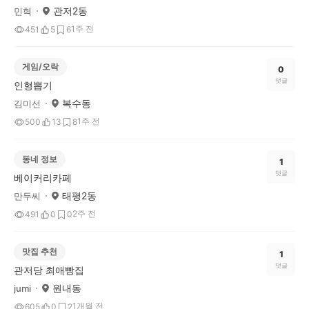
관저2동
민혁
1주 전
451
5
6
게임/오락
0
댓글
인형뽑기
복수동
김미선
1주 전
500
13
8
동네 정보
1
댓글
베이커리카페
태평2동
만두씨
2주 전
491
0
0
맛집 추천
1
댓글
관저당 최애빵집
원내동
jumi
1개월 전
605
0
2