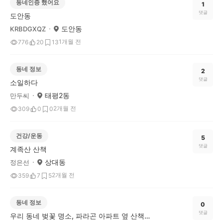
동네인증 했어요
1
댓글
도안동
도안동
KRBDGXQZ
1개월 전
776
20
13
동네 정보
2
댓글
소일하다
태평2동
만두씨
2개월 전
309
0
0
건강/운동
5
댓글
계족산 산책
상대동
정은선
2개월 전
359
7
5
동네 정보
0
댓글
우리 동네 벚꽃 명소, 파라곤 아파트 옆 산책로에 다녀왔어요!