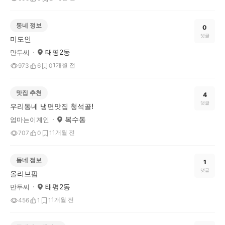
동네 정보
0
댓글
미도인
태평2동
만두씨
1개월 전
973
6
0
맛집 추천
4
댓글
우리동네 냉면맛집 청석골!
복수동
엄마는이계인
1개월 전
707
0
1
동네 정보
1
댓글
올리브팜
태평2동
만두씨
1개월 전
456
1
1