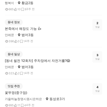
황금2동
행복이
3주 전
665
10
9
동네 정보
2
댓글
본죽에서 해장도 가능 👍
범어3동
안레몬
4주 전
396
0
1
동네 일상
3
댓글
[동네 썰전 12회차] 주차장에서 자전거를?😱
범어3동
안레몬
4주 전
323
2
1
맛집 추천
4
댓글
꽃뚜껑(중구점)
동성로3가
가을하늘청명시원시은하은
4주 전
995
11
4