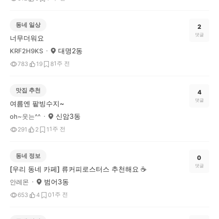
동네 일상
2
댓글
너무더워요
대명2동
KRF2H9KS
1주 전
783
19
8
맛집 추천
4
댓글
여름엔 팥빙수지~
신암3동
oh~웃는^^
1주 전
291
2
1
동네 정보
0
댓글
[우리 동네 카페] 류커피로스터스 추천해요 ☕️
범어3동
안레몬
1주 전
653
4
0