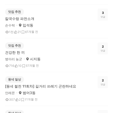
맛집 추천
3
댓글
칼국수랑 파전소개
입석동
손수락
1개월 전
1천
21
6
맛집 추천
2
댓글
건강한 한 끼
시지동
병아리 농군
1개월 전
716
10
5
동네 일상
2
댓글
[동네 썰전 11회차] 길거리 쓰레기 곤란하네요
범어3동
안레몬
1개월 전
307
2
1