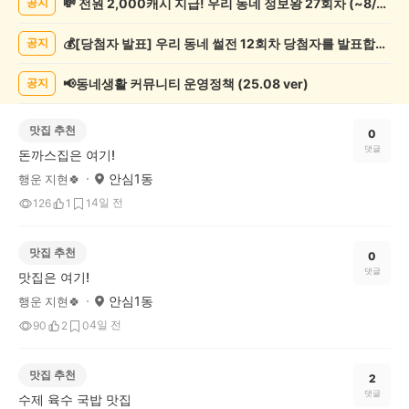
💸 전원 2,000캐시 지급! 우리 동네 정보왕 27회차 (~8/10)
공지
글
게
💰[당첨자 발표] 우리 동네 썰전 12회차 당첨자를 발표합니다!
공지
시
글
목
📢동네생활 커뮤니티 운영정책 (25.08 ver)
공지
록
맛집 추천
0
댓글
돈까스집은 여기!
안심1동
행운 지현🍀
4일 전
126
1
1
맛집 추천
0
댓글
맛집은 여기!
안심1동
행운 지현🍀
4일 전
90
2
0
맛집 추천
2
댓글
수제 육수 국밥 맛집