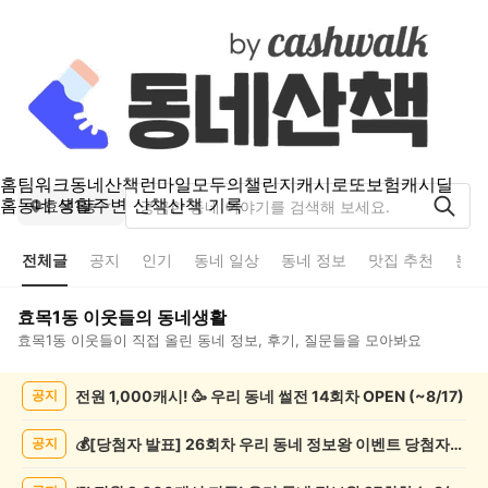
홈
팀워크
동네산책
런마일
모두의챌린지
캐시로또
보험
캐시딜
홈
동네 생활
주변 산책
산책 기록
효목1동
전체글
공지
인기
동네 일상
동네 정보
맛집 추천
분실
효목1동
이웃들의 동네생활
효목1동
이웃들이 직접 올린 동네 정보, 후기, 질문들을 모아봐요
효
전원 1,000캐시! 🥳 우리 동네 썰전 14회차 OPEN (~8/17)
공지
목
1
동
💰[당첨자 발표] 26회차 우리 동네 정보왕 이벤트 당첨자를 발표합니다!
공지
전
체