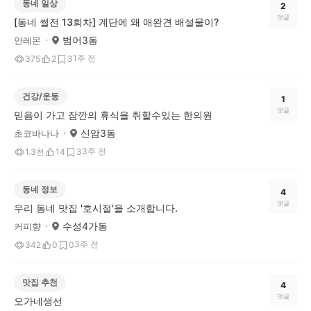
동네 일상
2
댓글
[동네 썰전 13회차] 계단에 왜 애완견 배설물이?
범어3동
안레몬
1주 전
375
2
3
건강/운동
1
댓글
믿음이 가고 잠깐의 휴식을 취할수있는 한의원
신암3동
초코바나나
3주 전
1.3천
14
3
동네 정보
4
댓글
우리 동네 맛집 '호시절'을 소개합니다.
수성4가동
커피향
3주 전
342
0
0
맛집 추천
4
댓글
오가네생선