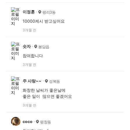
이정훈
평리3동
10000케시 받고싶어요
3개월 전
숫자
봉담읍
참여합니다
3개월 전
주 사랑~~
성복동
화창한 날씨가 좋은날에
좋은 일이 많으면 좋겠어요
3개월 전
coco
평창동