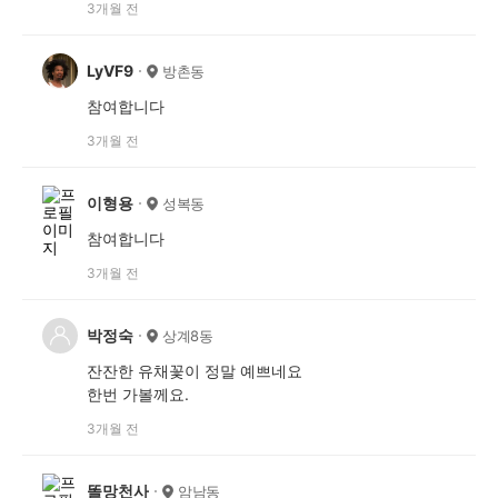
3개월 전
LyVF9
방촌동
참여합니다
3개월 전
이형용
성복동
참여합니다
3개월 전
박정숙
상계8동
잔잔한 유채꽃이 정말 예쁘네요
한번 가볼께요.
3개월 전
똘망천사
암남동