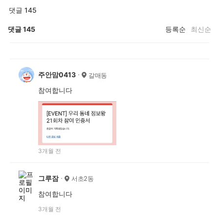
댓글 145
댓글
145
등록순
최신순
주안맘0413
갈매동
참여합니다
3개월 전
그루잠
서초2동
참여합니다
3개월 전