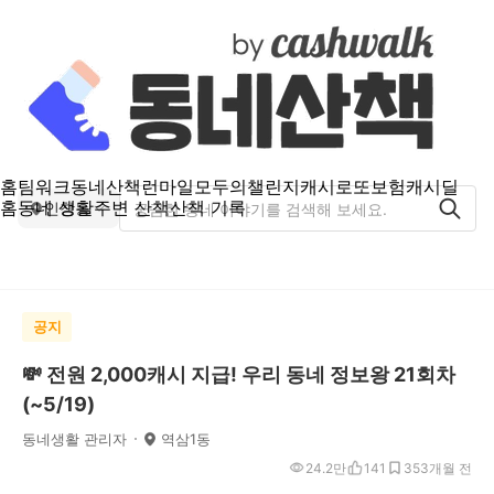
홈
팀워크
동네산책
런마일
모두의챌린지
캐시로또
보험
캐시딜
홈
동네 생활
주변 산책
산책 기록
인창동
공지
💸 전원 2,000캐시 지급! 우리 동네 정보왕 21회차
(~5/19)
동네생활 관리자
역삼1동
24.2만
141
35
3개월 전