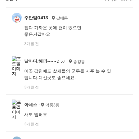
주안맘0413
갈매동
집과 가까운 곳에 천이 있으면
좋은거같아요
3개월 전
날마다.해피~~~♬♪♪
송강동
이곳 갑천에도 찰새들의 군무를 자주 볼 수 있
답니다.계신곳도 좋으네요.
3개월 전
아네스
덕풍3동
새도 옙뻐요
3개월 전