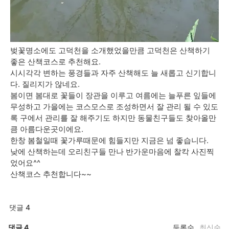
벚꽃명소에도 고덕천을 소개했었을만큼 고덕천은 산책하기
좋은 산책코스로 추천해요.
시시각각 변하는 풍경들과 자주 산책해도 늘 새롭고 신기합니
다. 질리지가 않네요.
봄이면 봄대로 꽃들이 장관을 이루고 여름에는 늘푸른 잎들에
무성하고 가을에는 코스모스로 조성하면서 잘 관리 될 수 있도
록 구에서 관리를 잘 해주기도 하지만 동물친구들도 찾아올만
큼 아름다운곳이에요.
한창 봄철일때 꽃가루때문에 힘들지만 지금은 넘 좋습니다.
낮에 산책하는데 오리친구들 만나 반가운마음에 찰칵 사진찍
었어요^^
산책코스 추천합니다~~
댓글 4
댓글
4
등록순
최신순