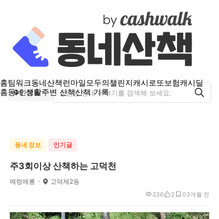
홈
팀워크
동네산책
런마일
모두의챌린지
캐시로또
보험
캐시딜
홈
동네 생활
주변 산책
산책 기록
인창동
동네 정보
인기글
주3회이상 산책하는 고덕천
메렁메롱
고덕제2동
236
2
0
3개월 전