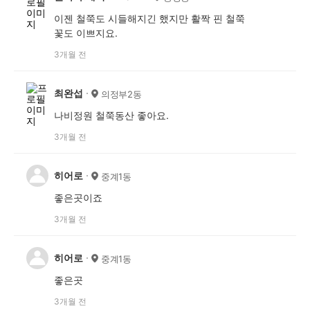
이젠 철쭉도 시들해지긴 했지만 활짝 핀 철쭉
꽃도 이쁘지요.
3개월 전
최완섭
의정부2동
나비정원 철쭉동산 좋아요.
3개월 전
히어로
중계1동
좋은곳이죠
3개월 전
히어로
중계1동
좋은곳
3개월 전