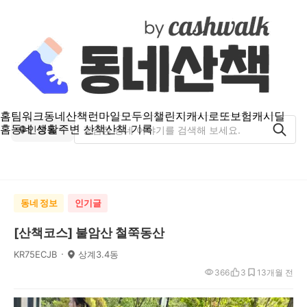
홈
팀워크
동네산책
런마일
모두의챌린지
캐시로또
보험
캐시딜
홈
동네 생활
주변 산책
산책 기록
인창동
동네 정보
인기글
[산책코스] 불암산 철쭉동산
KR75ECJB
상계3.4동
366
3
1
3개월 전