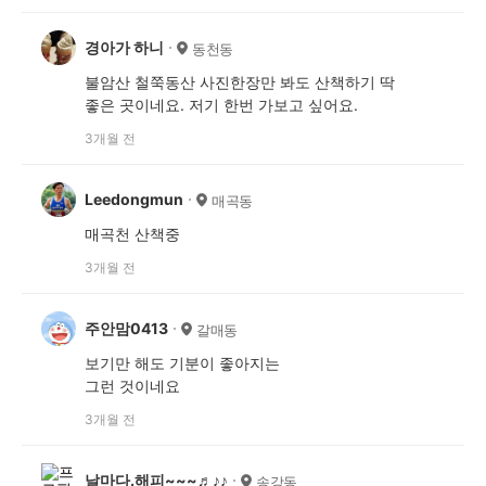
경아가 하니
동천동
불암산 철쭉동산 사진한장만 봐도 산책하기 딱
좋은 곳이네요. 저기 한번 가보고 싶어요.
3개월 전
Leedongmun
매곡동
매곡천 산책중
3개월 전
주안맘0413
갈매동
보기만 해도 기분이 좋아지는
그런 것이네요
3개월 전
날마다.해피~~~♬♪♪
송강동