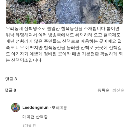
우리동네 산책명소로 불암산 철쭉동산을 소개합니다 봄이면
워낙 유명해져서 여러 방송국에서도 취재하러 오고 철쭉제도
매년 성황리에 많은 주민들도 산책로로 애용하는 곳이에요 철
쭉도 너무 예쁘지만 철쭉동산을 둘러싼 산책로 곳곳에 산책길
도 아기자기 예쁘게 정비된 곳이라 매번 기분전환 확실하게 되
는 산책명소입니다
댓글 8
댓글
8
등록순
최신순
Leedongmun
매곡동
매곡천 산책중
3개월 전