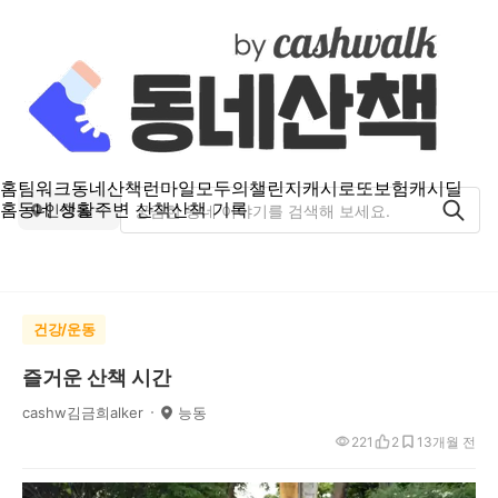
홈
팀워크
동네산책
런마일
모두의챌린지
캐시로또
보험
캐시딜
홈
동네 생활
주변 산책
산책 기록
인창동
건강/운동
즐거운 산책 시간
cashw김금희alker
능동
221
2
1
3개월 전