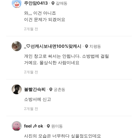
주안맘0413
갈매동
와,,, 이건 아니죠
이건 문제가 되겠어요
2개월 전
_🤍선캐시보내면100%맞캐시
치평동
개인 창고로 써서는 안됩니다. 소방법에 걸릴
거예요. 몰상식한 사람이네요
2개월 전
볼빨간슥찌
궁촌동
소방서에 신고
2개월 전
feel 🎶 ok
원미동
사진의 모습은 너무하다 싶을정도인데요