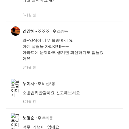
3개월 전
건강해~♡♡♡
조양동
와~양심이 너무 불량 하네요
아예 살림을 차리셨네ㅜㅜ
아파트에 문제라도 생기면 피신하기도 힘들겠
어요
3개월 전
두여사
비산3동
소방법위반같아요 신고해보셔요
3개월 전
노영순
주약동
너무 개념이 없네요