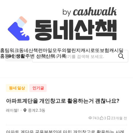
홈
팀워크
동네산책
런마일
모두의챌린지
캐시로또
보험
캐시딜
홈
동네 생활
주변 산책
산책 기록
인창동
동네 일상
인기글
아파트계단을 개인창고로 활용하는거 괜찮나요?
레이첼!
중계2.3동
743
3
2
3개월 전
아파트 계단은 공용부분인데 마치 개인창고로 활용하는 사례