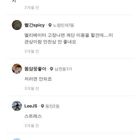
3개월 전
빨간spicy
노량진제1동
엘리베이터 고장나면 계단 이용을 할건데....미
관상이랑 안전상 안 좋내요
3개월 전
똠얌꿍좋아
삼천동1가
저러면 안되죠
3개월 전
LeeJS
동탄2동
스트레스
3개월 전