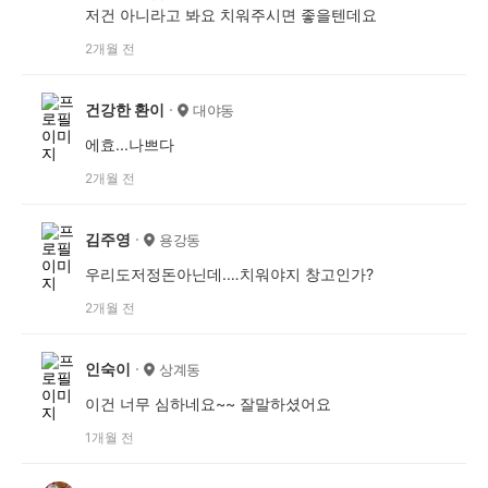
저건 아니라고 봐요 치워주시면 좋을텐데요
2개월 전
건강한 환이
대야동
에효...나쁘다
2개월 전
김주영
용강동
우리도저정돈아닌데.…치워야지 창고인가?
2개월 전
인숙이
상계동
이건 너무 심하네요~~ 잘말하셨어요
1개월 전