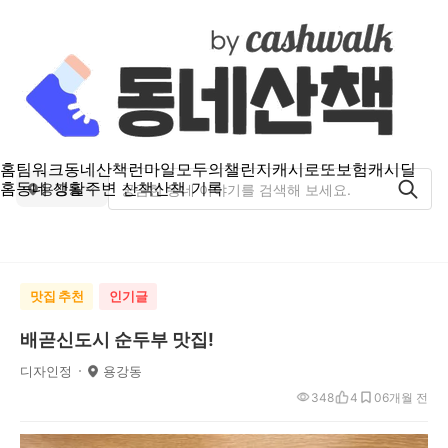
홈
팀워크
동네산책
런마일
모두의챌린지
캐시로또
보험
캐시딜
홈
동네 생활
주변 산책
산책 기록
용강동
맛집 추천
인기글
배곧신도시 순두부 맛집!
디자인정
용강동
348
4
0
6개월 전