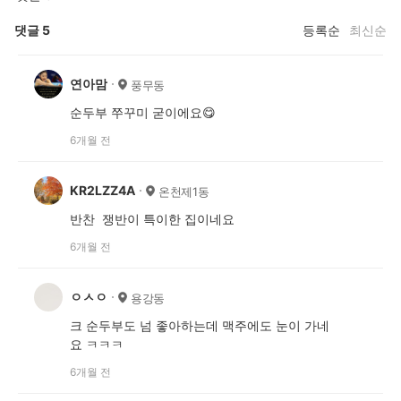
댓글
5
등록순
최신순
연아맘
풍무동
순두부 쭈꾸미 굳이에요😋
6개월 전
KR2LZZ4A
온천제1동
반찬 쟁반이 특이한 집이네요
6개월 전
ㅇㅅㅇ
용강동
크 순두부도 넘 좋아하는데 맥주에도 눈이 가네
요 ㅋㅋㅋ
6개월 전