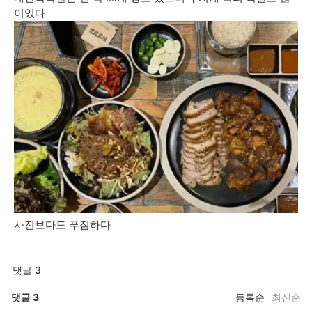
이있다
사진보다도 푸짐하다
댓글 3
댓글
3
등록순
최신순