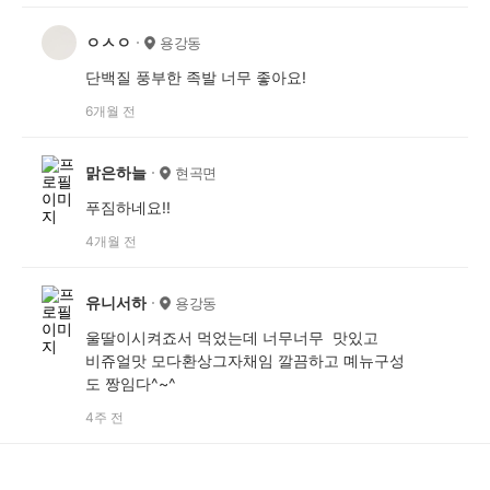
ㅇㅅㅇ
용강동
단백질 풍부한 족발 너무 좋아요!
6개월 전
맑은하늘
현곡면
푸짐하네요!!
4개월 전
유니서하
용강동
울딸이시켜죠서 먹었는데 너무너무 맛있고
비쥬얼맛 모다환상그자채임 깔끔하고 몌뉴구성
도 짱임다^~^
4주 전