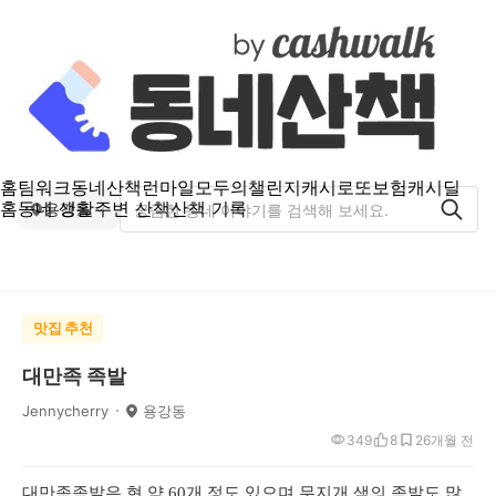
홈
팀워크
동네산책
런마일
모두의챌린지
캐시로또
보험
캐시딜
홈
동네 생활
주변 산책
산책 기록
용강동
맛집 추천
대만족 족발
Jennycherry
용강동
349
8
2
6개월 전
대만족족발은 현 약 60개 정도 있으며 무지개 색의 족발도 많