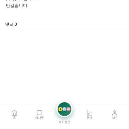
반갑습니다
댓글 0
7
21
42
홈
캐시톡
통계
MY
캐시로또