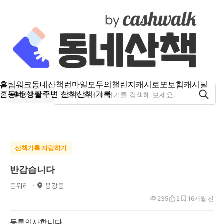
홈
팀워크
동네산책
런마일
모두의챌린지
캐시로또
보험
캐시딜
홈
동네 생활
주변 산책
산책 기록
용강동
산책기록 자랑하기
반갑습니다
돈워리
용강동
235
2
1
6개월 전
등록인사합니다