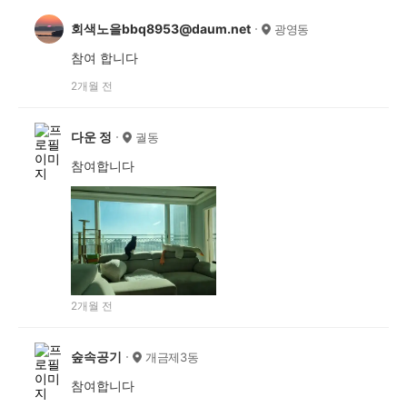
회색노을bbq8953@daum.net
광영동
참여 합니다
2개월 전
다운 정
궐동
참여합니다
2개월 전
숲속공기
개금제3동
참여합니다