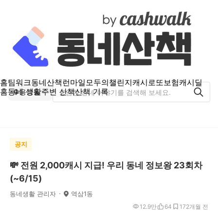
홈
팀워크
동네산책
런마일
모두의챌린지
캐시로또
보험
캐시딜
홈
동네 생활
주변 산책
산책 기록
용강동
공지
💸 전원 2,000캐시 지급! 우리 동네 정보왕 23회차
(~6/15)
동네생활 관리자
역삼1동
12.9만
64
17
2개월 전