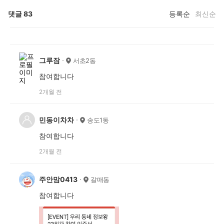
댓글
83
등록순
최신순
그루잠
서초2동
참여합니다
2개월 전
민동이차차
송도1동
참여합니다
2개월 전
주안맘0413
갈매동
참여합니다