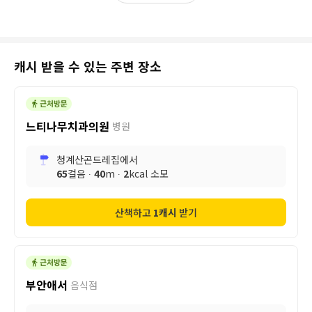
캐시 받을 수 있는 주변 장소
느티나무치과의원
병원
청계산곤드레집
에서
65
걸음 ∙
40
m ∙
2
kcal 소모
산책하고
1
캐시
받기
부안애서
음식점