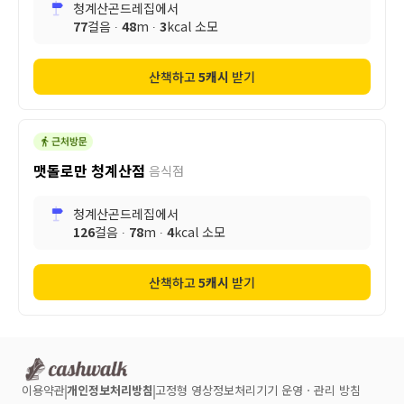
청계산곤드레집
에서
77
걸음 ∙
48
m ∙
3
kcal 소모
산책하고
5
캐시
받기
맷돌로만 청계산점
음식점
청계산곤드레집
에서
126
걸음 ∙
78
m ∙
4
kcal 소모
산책하고
5
캐시
받기
이용약관
개인정보처리방침
고정형 영상정보처리기기 운영ㆍ관리 방침