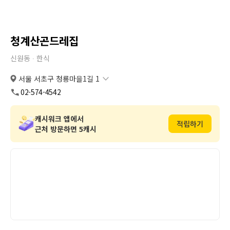
청계산곤드레집
신원동 ∙
한식
서울 서초구 청룡마을1길 1
서울 서초구 청룡마을1길 1
복사
도로명
02-574-4542
서울 서초구 신원동 195-16
복사
지번
캐시워크 앱에서
적립하기
근처 방문하면 5캐시