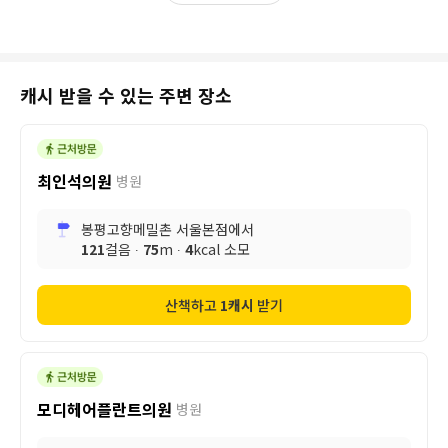
캐시 받을 수 있는 주변 장소
최인석의원
병원
봉평고향메밀촌 서울본점
에서
121
걸음 ∙
75
m ∙
4
kcal 소모
산책하고
1
캐시
받기
모디헤어플란트의원
병원