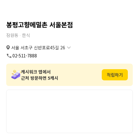
봉평고향메밀촌 서울본점
잠원동 ∙
한식
서울 서초구 신반포로45길 26
서울 서초구 신반포로45길 26
복사
도로명
02-511-7888
서울 서초구 잠원동 39-1
복사
지번
캐시워크 앱에서
적립하기
근처 방문하면 5캐시