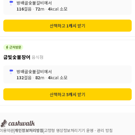
방배골숯불갈비
에서
116
걸음 ∙
72
m ∙
4
kcal 소모
산책하고
1
캐시
받기
금빛숯불장어
음식점
방배골숯불갈비
에서
132
걸음 ∙
82
m ∙
4
kcal 소모
산책하고
5
캐시
받기
이용약관
개인정보처리방침
고정형 영상정보처리기기 운영ㆍ관리 방침