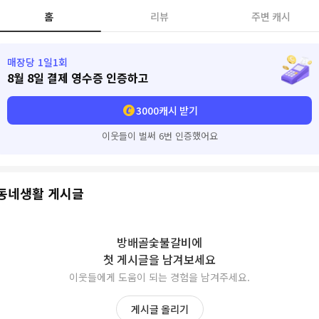
홈
리뷰
주변 캐시
매장당 1일1회
8월 8일
결제 영수증 인증하고
3000
캐시 받기
이웃들이 벌써 6번 인증했어요
동네생활 게시글
방배골숯불갈비
에
첫 게시글을 남겨보세요
이웃들에게 도움이 되는 경험을 남겨주세요.
게시글 올리기