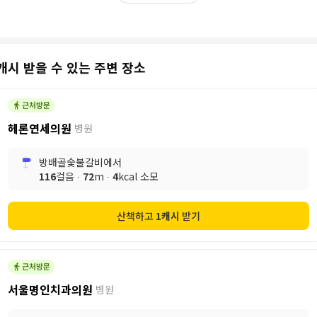
캐시 받을 수 있는 주변 장소
헤론연세의원
병원
방배골숯불갈비
에서
116
걸음 ∙
72
m ∙
4
kcal 소모
산책하고
1
캐시
받기
서울명인치과의원
병원