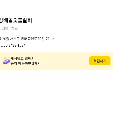
방배골숯불갈비
방배동 ∙
한식
서울 서초구 방배중앙로29길 21
서울 서초구 방배중앙로29길 21
복사
도로명
02-3482-1527
서울 서초구 방배동 763-32
복사
지번
캐시워크 앱에서
적립하기
근처 방문하면 5캐시