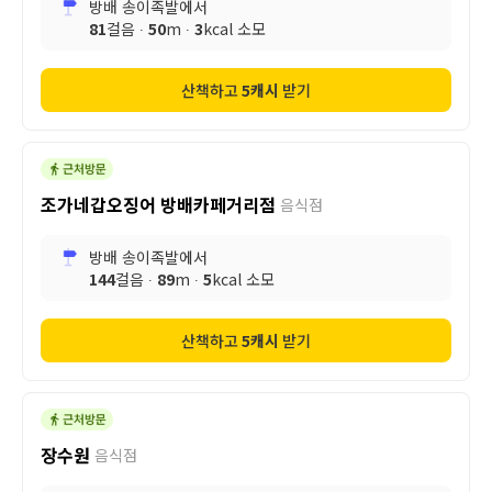
방배 송이족발
에서
81
걸음 ∙
50
m ∙
3
kcal 소모
산책하고
5
캐시
받기
조가네갑오징어 방배카페거리점
음식점
방배 송이족발
에서
144
걸음 ∙
89
m ∙
5
kcal 소모
산책하고
5
캐시
받기
장수원
음식점