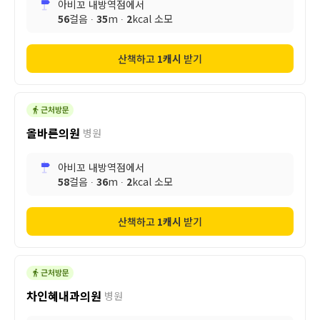
아비꼬 내방역점
에서
56
걸음 ∙
35
m ∙
2
kcal 소모
산책하고
1
캐시
받기
올바른의원
병원
아비꼬 내방역점
에서
58
걸음 ∙
36
m ∙
2
kcal 소모
산책하고
1
캐시
받기
차인혜내과의원
병원