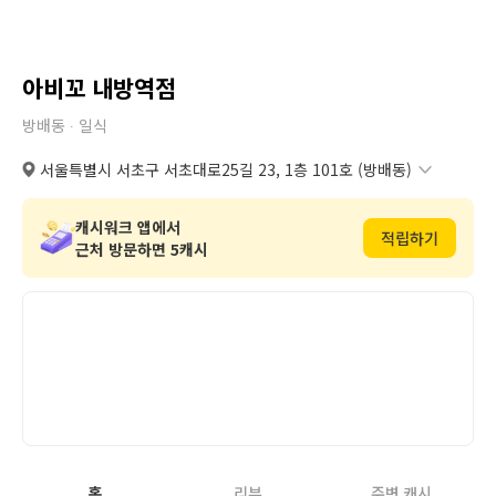
아비꼬 내방역점
방배동 ∙
일식
서울특별시 서초구 서초대로25길 23, 1층 101호 (방배동)
서울특별시 서초구 서초대로25길 23, 1층 101호 (방배동)
복사
도로명
서울특별시 서초구 방배동 875번지 20호 1층 101호
복사
지번
캐시워크 앱에서
적립하기
근처 방문하면 5캐시
홈
리뷰
주변 캐시