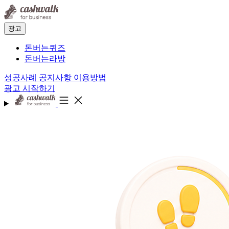
광고
돈버는퀴즈
돈버는라방
성공사례
공지사항
이용방법
광고 시작하기