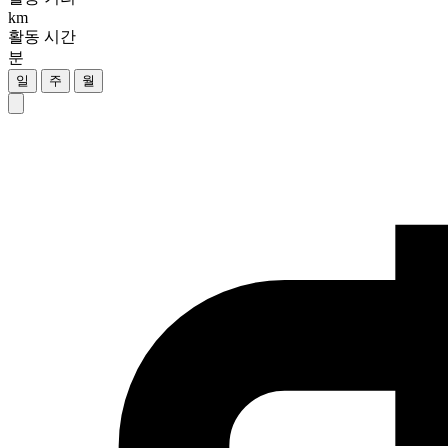
km
활동 시간
분
일
주
월