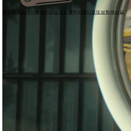
홈
팀워크
동네산책
런마일
모두의챌린지
캐시로또
보험
캐시딜