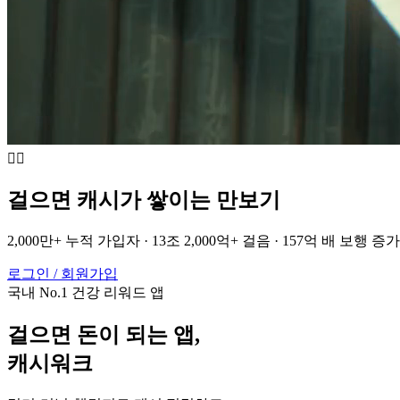
🚶‍♀️
걸으면
캐시
가
쌓이는 만보기
2,000만+
누적 가입자
·
13조 2,000억+
걸음
·
157억 배
보행 증가
로그인 / 회원가입
국내 No.1 건강 리워드 앱
걸으면 돈이 되는 앱,
캐시워크