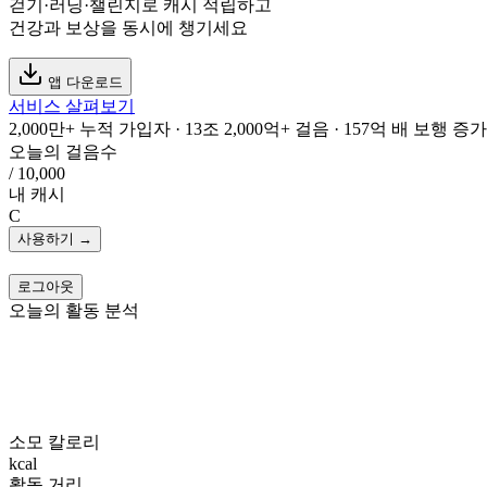
걷기·러닝·챌린지로 캐시 적립하고
건강과 보상을 동시에 챙기세요
앱 다운로드
서비스 살펴보기
2,000만+
누적 가입자
·
13조 2,000억+
걸음
·
157억 배
보행 증가
오늘의 걸음수
/ 10,000
내 캐시
C
사용하기 →
로그아웃
오늘의 활동 분석
소모 칼로리
kcal
활동 거리